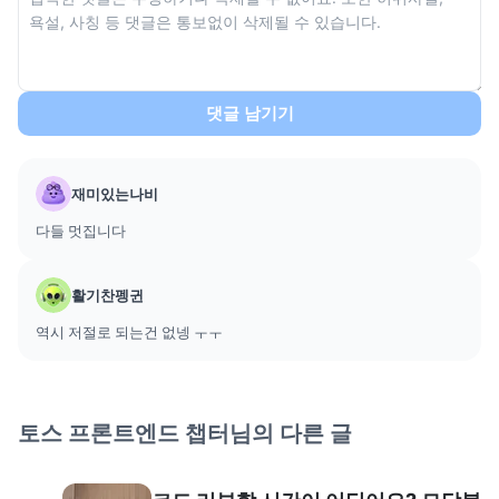
댓글 남기기
재미있는나비
다들 멋집니다
활기찬펭귄
역시 저절로 되는건 없넹 ㅜㅜ
토스 프론트엔드 챕터
님의 다른 글