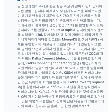
글 정성껏 읽어주시고 좋은 질문 주신 것 같아서 먼저 감사하
다는 말씀드립니다. 하루에도 수 십개씩 새로운 파이프라인
이 생기고 변경되기 때문에 실시간으로 관계가 변하는 것을
반영하는 것은 저희도 굉장히 중요하게 생각하고 있습니다.
그래서 초기 설계부터 생성 / 변경 / 삭제 를 반영할 수 있도록
인터페이스를 만들었어요. kafka topic에 규격에 맞게 이벤트
를 발행하면, flink 잡이 리니지에 맞게 메타데이터를 가공 후
리니지 메타데이터를 갖고있는 MongoDB로 생성 / 변경 / 삭
제를 수행합니다. 새로운 시스템을 리니지에 연동한다고 할
때 명세된 요건에 맞춰서 연동을 요청드리고 있어서 실시간으
로 리니지 변경이 잘 반영되고 있습니다. 질문주신 CDC의 경
우 저희는 Kafka Connect (debezium)을 활용하고 있기 때
문에, Kafka Connect에 connector가 생성 / 변경 / 삭제가
되면 위에서 말씀드린 인터페이스에 맞게 이벤트를 발행하여
관계의 변화를 반영하고 있어요. K8S에 배포된 서비스 서버
들은 데이터 파이프라인과 조금 다른 부분이 있어서 이 부분
만 조금 독특하게 처리를 했습니다. Kafka Broker의 request
log를 활용해서 서버와 Kafka의 커넥션을 찾는 방식인데요.
서비스 서버와 Kafka의 연결 관계를 찾아내는 것이 토스증권
시스템 가시성을 높이는데 굉장히 중요한 역할을 하고 있어서
이 것을 어떻게 구현했는지 상세히 담은 내용을 테크블로그에
기재 하려고 합니다. 글 올라오면 한번 읽어주세요!