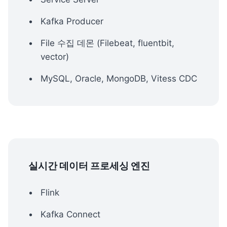
Kafka Producer
File 수집 데몬 (Filebeat, fluentbit, 
vector)
MySQL, Oracle, MongoDB, Vitess CDC
실시간 데이터 프로세싱 엔진
Flink
Kafka Connect