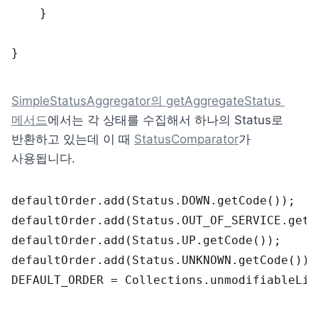
}
}
SimpleStatusAggregator의 getAggregateStatus 
메서드
에서는 각 상태를 수집해서 하나의 Status로 
반환하고 있는데 이 때 
StatusComparator
가 
사용됩니다.
defaultOrder
.
add
(
Status
.
DOWN
.
getCode
(
)
)
;
defaultOrder
.
add
(
Status
.
OUT_OF_SERVICE
.
getC
defaultOrder
.
add
(
Status
.
UP
.
getCode
(
)
)
;
defaultOrder
.
add
(
Status
.
UNKNOWN
.
getCode
(
)
)
;
DEFAULT_ORDER
 = 
Collections
.
unmodifiableLis