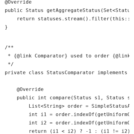
@
Override
public 
Status 
getAggregateStatus
(
Set
<
Status
return
statuses
.
stream
(
)
.
filter
(
this
:
:
c
}
/**

 * {@link Comparator} used to order {@link S
 */
private 
class
 StatusComparator 
implements 
C
    @
Override
public 
int 
compare
(
Status 
s1
,
Status 
s2
List
<
String
> 
order
 = 
SimpleStatusAg
int 
i1
 = 
order
.
indexOf
(
getUniformCo
int 
i2
 = 
order
.
indexOf
(
getUniformCo
return
(
i1
 < 
i2
)
 ? -
1
 : 
(
i1
 != 
i2
)
 