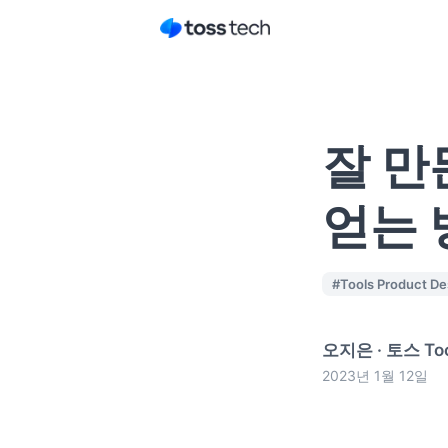
잘 만
얻는 
#
Tools Product De
오지은
·
토스 Too
2023년 1월 12일