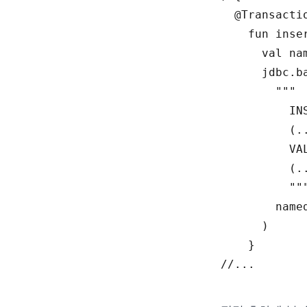
  @
Transacti
fun 
inse
val 
na
jdbc
.
b
""
" 

          IN
          (..
          VAL
          (..
          "
"
name
)
}
//...