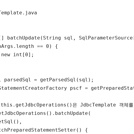
Template.java
[
]
batchUpdate
(
String 
sql
,
SqlParameterSource
hArgs
.
length
 == 
0
)
{
new
int
[
0
]
;
l 
parsedSql
 = 
getParsedSql
(
sql
)
;
StatementCreatorFactory 
pscf
 = 
getPreparedSta
this.getJdbcOperations()은 JdbcTemplate 객체
etJdbcOperations
(
)
.
batchUpdate
(
etSql
(
)
,
tchPreparedStatementSetter
(
)
{