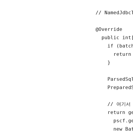
// NamedJdbc
@
Override
public 
int
if
(
batc
return
}
ParsedSq
Prepared
// 여기서 
return
g
pscf
.
g
new
 Ba