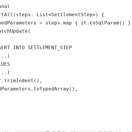
onal
rtAll
(
steps
:
 List<
SettlementStep
>
)
{
medParameters
 = 
steps
.
map
{
it
.
toSqlParam
(
)
}
atchUpdate
(
SERT INTO SETTLEMENT_STEP

..) 

UES 

..)

"
.
trimIndent
(
)
,
dParameters
.
toTypedArray
(
)
,