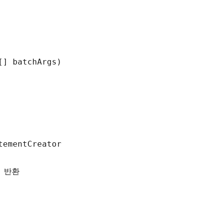
[
]
batchArgs
)
{
tementCreatorFactory
(
parsedSql
,
batchArgs
[
0
]
)
를 반환