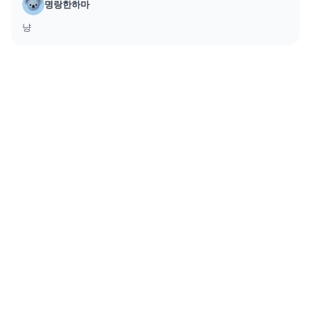
명랑한하마
냥