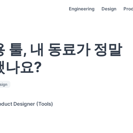
Engineering
Design
Pro
 툴, 내 동료가 정말
했나요?
sign
duct Designer (Tools)